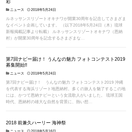
彩
ニュース
2018年5月24日
ルネッサンスリゾートオキナワが開業30周年を記念してさまざま
なイベント企画しています。 （以下2018年5月24日（木）琉球
新報掲載記事より転載） ルネッサンスリゾートオキナワ（恩納
村）が開業30周年を記念するさまざまな…
第7回ナビー届け！ うんなの魅力 フォトコンテスト2019
募集開始!!
2
ニュース
2018年5月24日
0
第7回ナビー届け！ うんなの魅力 フォトコンテスト2019 沖縄
1
9
を代表する海浜リゾート地恩納村。多くの旅人を魅了するこの地
年
には、かつて恩納ナビーという女流歌人がいました。 琉球王国
4
時代、恩納村の雄大な自然を背景に、熱い想…
月
2
7
日
2018 前兼久ハーリー 海神祭
ニュース
2018年5月16日