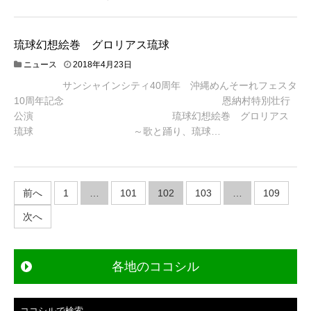
琉球幻想絵巻 グロリアス琉球
ニュース
2018年4月23日
サンシャインシティ40周年 沖縄めんそーれフェスタ
10周年記念 恩納村特別壮行
公演 琉球幻想絵巻 グロリアス
琉球 ～歌と踊り、琉球…
投
前へ
1
…
101
102
103
…
109
稿
次へ
ナ
ビ
ゲ
各地のココシル
ー
シ
ココシルで検索