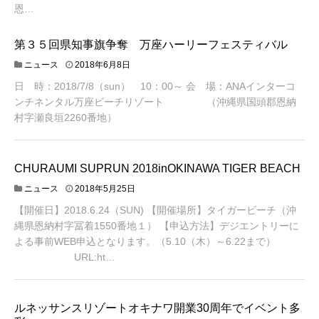
恩…
第３５回県知事旗争奪 万座ハーリーフェスティバル
ニュース
2018年6月8日
日 時：2018/7/8（sun） 10：00～ 会 場：ANAインターコ
ンチネンタル万座ビーチリゾート （沖縄県国頭郡恩納
村字瀬良垣2260番地）
CHURAUMI SUPRUN 2018inOKINAWA TIGER BEACH
ニュース
2018年5月25日
【開催日】2018.6.24（SUN) 【開催場所】タイガービーチ（沖
縄県恩納村字冨着1550番地１） 【申込方法】デジエントリーに
よる事前WEB申込となります。（5.10（木）～6.22まで）
URL:ht…
ルネッサンスリゾートオキナワ開業30周年でイベント多