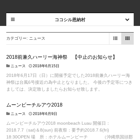
ココシル恩納村
カテゴリー: ニュース
2018前兼久ハーリー海神祭 【中止のお知らせ】
ニュース
2018年6月15日
2018年6月17日（日）に開催予定でした2018前兼久ハーリー海
神祭は台風6号接近の為中止となりました。 今後の予定等につき
ましては、決定致しましたらお知らせ致します。
ムーンビーチルアウ2018
ニュース
2018年6月9日
ムーンビーチルアウ2018 moonbeach Luau 開催日：
2018.7.7（sat)＆8(sun) 前夜祭：要予約2018.7.6(fri)
18:30OPEN 場 所：ホテルムーンビーチ （沖縄県国頭郡