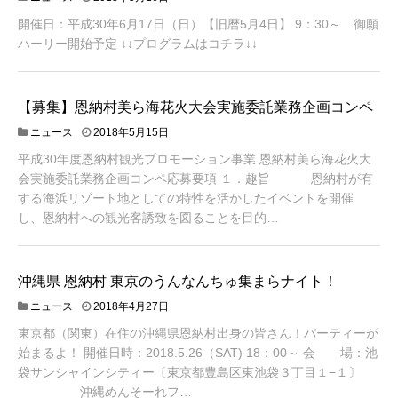
開催日：平成30年6月17日（日）【旧暦5月4日】 9：30～ 御願
ハーリー開始予定 ↓↓プログラムはコチラ↓↓
【募集】恩納村美ら海花火大会実施委託業務企画コンペ
ニュース
2018年5月15日
平成30年度恩納村観光プロモーション事業 恩納村美ら海花火大
会実施委託業務企画コンペ応募要項 １．趣旨 恩納村が有
する海浜リゾート地としての特性を活かしたイベントを開催
し、恩納村への観光客誘致を図ることを目的…
沖縄県 恩納村 東京のうんなんちゅ集まらナイト！
ニュース
2018年4月27日
東京都（関東）在住の沖縄県恩納村出身の皆さん！パーティーが
始まるよ！ 開催日時：2018.5.26（SAT) 18：00～ 会 場：池
袋サンシャインシティー〔東京都豊島区東池袋３丁目１−１〕
沖縄めんそーれフ…