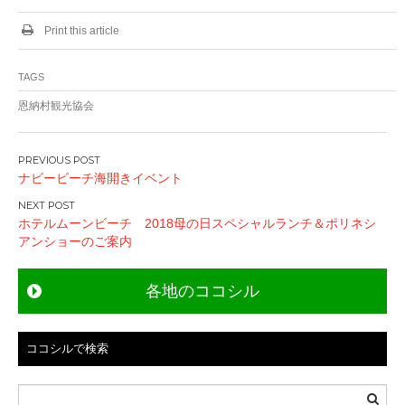
Print this article
TAGS
恩納村観光協会
投
ナビービーチ海開きイベント
稿
ナ
ホテルムーンビーチ 2018母の日スペシャルランチ＆ポリネシ
ビ
アンショーのご案内
ゲ
ー
各地のココシル
シ
ョ
ン
ココシルで検索