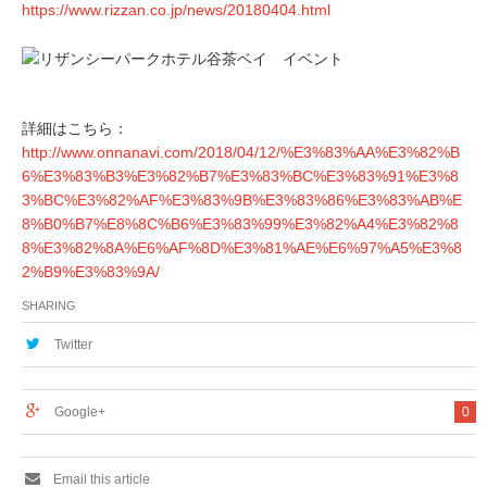
https://www.rizzan.co.jp/news/20180404.html
詳細はこちら：
http://www.onnanavi.com/2018/04/12/%E3%83%AA%E3%82%B
6%E3%83%B3%E3%82%B7%E3%83%BC%E3%83%91%E3%8
3%BC%E3%82%AF%E3%83%9B%E3%83%86%E3%83%AB%E
8%B0%B7%E8%8C%B6%E3%83%99%E3%82%A4%E3%82%8
8%E3%82%8A%E6%AF%8D%E3%81%AE%E6%97%A5%E3%8
2%B9%E3%83%9A/
SHARING
Twitter
Google+
0
Email this article