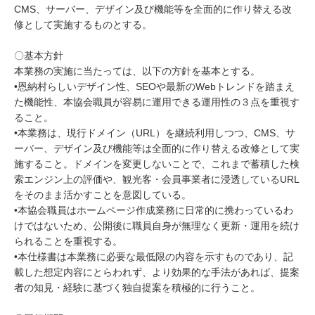
CMS、サーバー、デザイン及び機能等を全面的に作り替える改
修として実施するものとする。
〇基本方針
本業務の実施に当たっては、以下の方針を基本とする。
•恩納村らしいデザイン性、SEOや最新のWebトレンドを踏まえ
た機能性、本協会職員が容易に運用できる運用性の３点を重視す
ること。
•本業務は、現行ドメイン（URL）を継続利用しつつ、CMS、サ
ーバー、デザイン及び機能等は全面的に作り替える改修として実
施すること。ドメインを変更しないことで、これまで蓄積した検
索エンジン上の評価や、観光客・会員事業者に浸透しているURL
をそのまま活かすことを意図している。
•本協会職員はホームページ作成業務に日常的に携わっているわ
けではないため、公開後に職員自身が無理なく更新・運用を続け
られることを重視する。
•本仕様書は本業務に必要な最低限の内容を示すものであり、記
載した想定内容にとらわれず、より効果的な手法があれば、提案
者の知見・経験に基づく独自提案を積極的に行うこと。