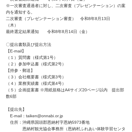
※一次審査通過者に対し、二次審査（プレゼンテーション）の案
内を通知する。
二次審査（プレゼンテーション審査） 令和8年8月13日
（木）
最終選定結果通知 令和8年8月14日（金）
〇提出書類及び提出方法
【E-mail】
（１）質問書（様式第1号）
（２）参加申込書（様式第2号）
【持参・郵送】
（３）会社概要書（様式第3号）
（４）業務実績書（様式第4号）
（５）企画提案書 ※用紙規格はA4サイズ20ページ以内 提出部
数6部
【提出先】
E-mail：taiken@onnabi.or.jp
住所：沖縄県国頭郡恩納村字恩納5973番地
恩納村観光協会事務所（恩納村ふれあい体験学習センタ