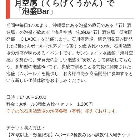
月空感（くらげくうかん）で
「泡盛Bar」
期間中毎日17:00より、沖縄県にある泡盛の蔵元である「石川酒
造場」の泡盛が飲める「海月空感 泡盛Bar 石川酒造場 研究開
発部 IC LABO」を開催します。石川酒造場 研究開発部が開発
した3種のＡボール（泡盛ソーダ割）の飲み比べの他、石川酒造
場の泡盛が味わえるイベントです。サンシャイン水族館「海月空
感」を舞台に、未発売の新しい泡盛を“実験”として体験してもら
う、参加型の泡盛Barです。炭酸で割ることを前提に開発された
泡盛（Ａボール）を提供し、お客様自身が商品開発に参加すると
いう新しい価値体験をお楽しみください。
日時：17:00～20:00
料金：Aボール3種飲み比べセット 1,200円
※その他石川酒造場の泡盛各種（有料）揃えております。
チケット購入方法：
【20歳以上・数量限定】Aボール3種飲み比べ試飲付入場チケッ