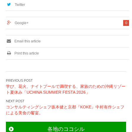
Twitter
Google+
0
Email this article
Print this article
投
学び、花火、ナイトプールで満喫する、家族のための沖縄リゾー
稿
ト夏休み「UCHINA SUMMER FESTA 2026」
ナ
ビ
コンサルティングシェフ坂本健と京都『KOKE』中村有作シェフ
ゲ
による美食の饗宴。
ー
シ
各地のココシル