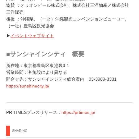
協賛 ：オリオンビール株式会社、株式会社三洋物産／株式会社
三洋販売
後援 ：沖縄県、（一財）沖縄観光コンベンションビューロー、
（一社）豊島区観光協会
▶
イベントウェブサイト
■サンシャインシティ 概要
所在地：東京都豊島区東池袋3-1
営業時間：各施設により異なる
問合せ先：サンシャインシティ総合案内 03-3989-3331
https://sunshinecity.jp/
PR TIMESプレスリリース：
https://prtimes.jp/
SHARING