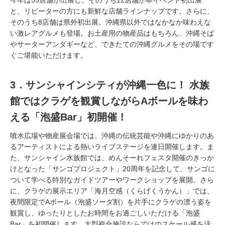
と、リピーターの方にも新鮮な店舗ラインナップです。さらに、
そのうち8店舗は県外初出展。沖縄県以外ではなかなか味わえな
い激レアグルメも登場。お土産用の物産品はもちろん、沖縄そば
やサーターアンダギーなど、できたての沖縄グルメをその場です
ぐご堪能いただけます。
3．サンシャインシティが沖縄一色に！ 水族
館ではクラゲを観賞しながらAボールを味わ
える「泡盛Bar」初開催！
噴水広場や物産展会場では、沖縄の伝統芸能や沖縄にゆかりのあ
るアーティストによる熱いライブステージを連日開催します。ま
た、サンシャイン水族館では、めんそーれフェスタ開催のきっか
けとなった「サンゴプロジェクト」20周年を記念して、サンゴに
ついて学べる特別なガイドツアーやワークショップを展開。さら
に、クラゲの展示エリア「海月空感（くらげくうかん）」では、
夜間限定でAボール（泡盛ソーダ割）を片手にクラゲの漂う姿を
観賞し、ゆったりとしたお時間をお過ごしいただける「泡盛
Bar」を初開催します。大型複合施設ならではのスケール感を活