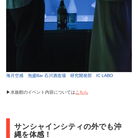
海月空感 泡盛Bar 石川酒造場 研究開発部 IC LABO
▶水族館のイベント内容については
こちら
サンシャインシティの外でも沖
縄を体感！