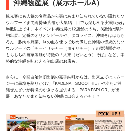
沖縄物産展（展示ホールA）
観光客にも人気の名産品から実はあまり知られていない隠れたソ
ウルフードまで総勢55店舗が大集結！目でも楽しめる実演販売は
半数以上です。本イベント初出展の12店舗のうち、8店舗は県外
初出展。定番のオリオンビールや、タコライス、沖縄そばはもち
ろん、豚肉や野菜、豚の血を使って炒め煮した沖縄の伝統的なソ
ウルフードの「チーイリチャー（血イリチー）」の実演販売や、
もちもちの自家製麺が特徴の「大東（だいとう）そば」など、本
格的な沖縄を味わえる初出店のお店も。
さらに、今回自治体初出展の嘉手納町からは、出来立てのスムー
ジーに黒糖を削りかけた「KADENA SMOOTHIE」や冷たい沖
縄ぜんざいが特徴のかき氷を提供する「PARA PARLOR」が出
展！あなたがまだ知らない沖縄に出会えるかも！？