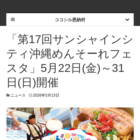
ココシル恩納村
「第17回サンシャインシ
ティ沖縄めんそーれフェ
スタ」5月22日(金)～31
日(日)開催
2
ニュース
2026年5月15日
0
2
6
年
5
月
1
8