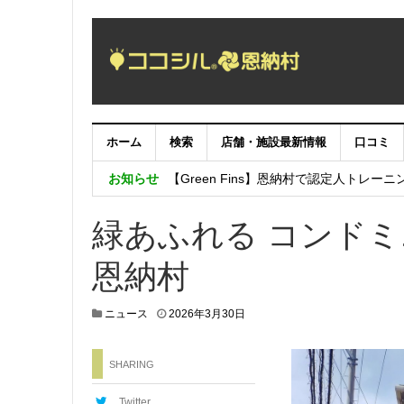
ホーム
検索
店舗・施設最新情報
口コミ
本日より「沖縄めんそーれフェスタ」
お知らせ
【Green Fins】恩納村で認定人トレー
第９回うんなの魅力フォトコンテスト
緑あふれる コンドミ
恩納村
2
ニュース
2026年3月30日
0
2
6
SHARING
年
3
Twitter