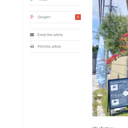
月
3
0
日
Google+
0
Email this article
Print this article
はいたーい♪