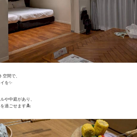
ト空間で、
イを✨
ールや中庭があり、
を過ごせます🏝️