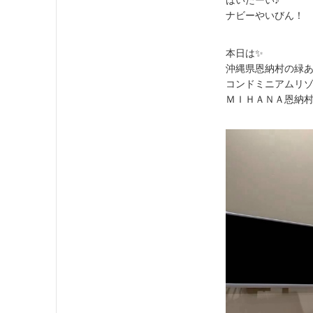
ナビーやいびん！
本日は✨
沖縄県恩納村の緑
コンドミニアムリ
ＭＩＨＡＮＡ恩納村