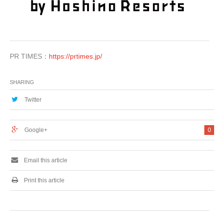
PR TIMES：
https://prtimes.jp/
SHARING
Twitter
Google+
0
Email this article
Print this article