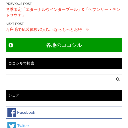
投
冬季限定「エターナルウインタープール」&「ヘブンリー・テン
稿
トサウナ」
ナ
ビ
万座毛で琉装体験♪2人以上ならもっとお得！✨
ゲ
ー
各地のココシル
シ
ョ
ン
ココシルで検索
シェア
Facebook
Twitter