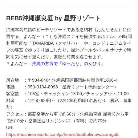
BEB5沖縄瀬良垣 by 星野リゾート
沖縄本島屈指のビーチリゾートである恩納村（おんなそん）に位
置する、よんな～（＊）な沖縄ステイを提供するホテル。24時間
利用可能な「TAMARIBA（タマリバ）」や、コンドミニアムタイ
プの客室でゆっくり過ごしたり、屋外プールやバレルサウナで時
間を気にせず遊んだり、素敵な時間を過ごせます。
＊よんな～：沖縄の方言で「ゆったり、のんびり」
所在地 ：〒904-0404 沖縄県国頭郡恩納村瀬良垣1860-4
電話 ：050-3134-8098（星野リゾート予約センター）
客室数 ：105室・チェックイン 15:00／チェックアウト 11:00
料金 ：1泊 9,000円～（2名1室利用時1名あたり、税込、食事
別）
アクセス：那覇空港から車で約60分（沖縄動車道 屋嘉ICから車
で約10分）空港送迎リムジンバス（有料）で約70分
URL ：
https://hoshinoresorts.com/ja/hotels/beb5okinawaseragaki