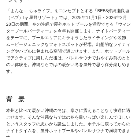
「よんな～ ちゅライフ」をコンセプトとする「BEB5沖縄瀬良垣
（ベブ）by 星野リゾート」では、2025年11月1日～2026年2月
28日の期間、冬の沖縄で屋外ホットプールを満喫できる「ウィン
タープールパーティー」を今年も開催します。ナイトパーティー
をテーマに、プールエリアにキラキラしたライティングや装飾、
ムービージェニックなフォトスポットが登場。幻想的なライティ
ングやバブルに包まれる空間で過ごせます。また、ホットプール
でアクティブに楽しんだ後は、バレルサウナでおやすみ前のとと
のい体験を。沖縄ならではの暖かい冬を屋外で思う存分楽しめま
す。
背 景
本州と比べて暖かい沖縄の冬は、寒さに震えることなく快適に過
ごせます。そんな沖縄ならではの冬を目いっぱい楽しんでほしい
というスタッフの思いから誕生しました。ホテルに戻ってからの
ナイトタイムを、屋外ホットプールやバレルサウナで満喫できま