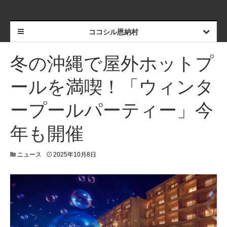
ココシル恩納村
冬の沖縄で屋外ホットプ
ールを満喫！「ウィンタ
ープールパーティー」今
年も開催
2
ニュース
2025年10月8日
0
2
5
年
1
0
月
8