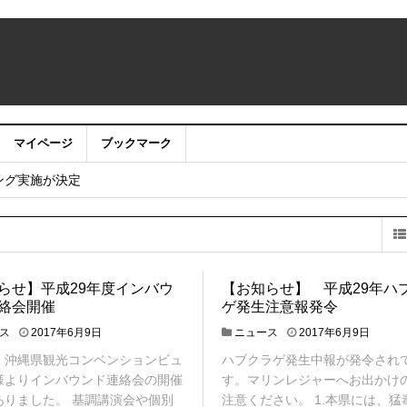
マイページ
ブックマーク
ニング実施が決定
らせ】平成29年度インバウ
【お知らせ】 平成29年ハ
絡会開催
ゲ発生注意報発令
ス
2017年6月9日
ニュース
2017年6月9日
）沖縄県観光コンベンションビュ
ハブクラゲ発生中報が発令され
様よりインバウンド連絡会の開催
す。マリンレジャーへお出かけ
ありました。 基調講演会や個別
注意ください。 1.本県には、猛