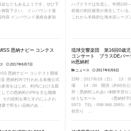
談会などもあるようです、ぜひ下
ハブクラゲは生息し、年間100～
を御覧下さい。 インバウンド連
前後の刺症被害が発生して
催内容 インバウンド連絡会参加
これから本格的な海水浴シーズ
MISS 恩納ナビー コンテス
琉球交響楽団 第16回0歳
コンサート ブラスDEパー
in恩納村
ス
2017年6月7日
ニュース
2017年6月6日
MISS 恩納ナビー コンテスト開催
日時：2017/6/18（日） 13：
 趣旨 恩納村内で行われる各種公式
場 14：00 開演（約60分公
の参加をはじめ、村内における親
所：恩納村ふれあい体験学習
としての恩納村のPRを主な職務
ゆうなホール （恩納村字
。 その役割を果たすのにふさわ
5973 TEL：098-966-2893）
健康で明るい品格のあ…
前売り …