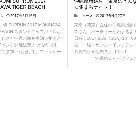
UMI SUPRUN 2017
沖縄県恩納村 東京のうん
NAWA TIGER BEACH
ゅ集まらナイト！
ス
2017年5月16日
ニュース
2017年4月27日
MI SUPRUN 2017 inOKINAWA
東京（関東）在住の沖縄県恩納
R BEACH スタンドアップパドルボ
皆さん！パーティーが始まるよ！
楽しさと沖縄の海を大満喫するス
日時：2017.5.28（SUN) 18：0
イベント開催決定！ どなたでも
会 場：サンシャインシティ
にご参加いただける、ファンレー
都豊島区東池袋３丁目１−１〕
沖縄めんそーれフェス