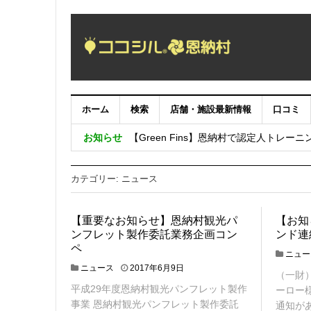
ホーム
検索
店舗・施設最新情報
口コミ
本日より「沖縄めんそーれフェスタ」
お知らせ
【Green Fins】恩納村で認定人トレー
第９回うんなの魅力フォトコンテスト
カテゴリー: ニュース
【重要なお知らせ】恩納村観光パ
【お知
ンフレット製作委託業務企画コン
ンド連
ペ
ニュー
ニュース
2017年6月9日
（一財
平成29年度恩納村観光パンフレット製作
ーロー
事業 恩納村観光パンフレット製作委託
通知が