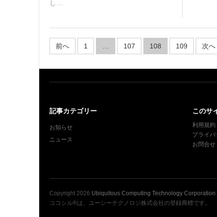
し…
投
前へ
1
…
107
108
109
次へ
稿
ナ
ビ
ゲ
ー
記事カテゴリー
このサ
シ
利用規約
お知らせ
ョ
プライバ
ニュース
ン
お問合せ
Copyright
2026
Ubiquitous Computing Technology Corporation
ココシル®は、ユーシーテクノロジ株式会社の登録商標です。