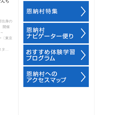
なんち
村出身の
 開催
0～
ー〔東京
タ…