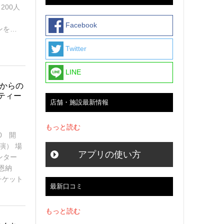
200人
いる。
Facebook
ンを…
Twitter
LINE
児からの
ティー
店舗・施設最新情報
もっと読む
30 開
演） 場
アプリの使い方
センター
恩納
 チケット
最新口コミ
もっと読む