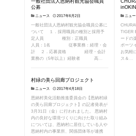
一般社団法人恩納村観光協会職員
CHURA
公募
inOKI
ニュース
2017年6月2日
ニュー
一般社団法人恩納村観光協会職員公募に
CHURAU
ついて １．採用職員の種別と採用予
TIGE
定人員 種別：正職員
ードの
人員：1名 従事業務：経理・会
ポーツ
計 ２．応募資格 経理・会計
お気軽
業務の（5年以上）経験者 高…
ス＆…
村緑の美ら回廊プロジェクト
ニュース
2017年4月18日
恩納村美化活動推進委員会の【恩納村緑
の美ら回廊プロジェクト】の記者発表が
3月31日（金）に行われました。 恩納村
内の良好な環境づくりに向けた取り組み
については、恩納村に居住している人や
恩納村内の事業所、関係団体等が連携