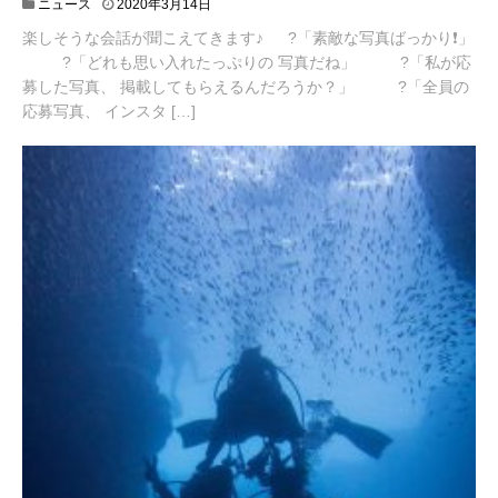
2
ニュース
2020年3月14日
0
楽しそうな会話が聞こえてきます♪ ?「素敵な写真ばっかり❗️」
2
0
?「どれも思い入れたっぷりの 写真だね」 ?「私が応
年
募した写真、 掲載してもらえるんだろうか？」 ?「全員の
3
応募写真、 インスタ […]
月
1
8
日