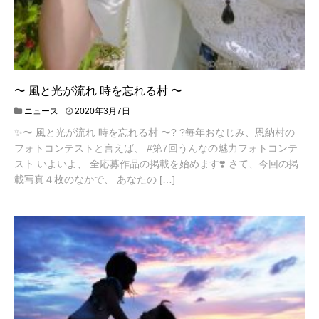
〜 風と光が流れ 時を忘れる村 〜
2
ニュース
2020年3月7日
0
✨〜 風と光が流れ 時を忘れる村 〜? ?毎年おなじみ、恩納村の
2
0
フォトコンテストと言えば、 #第7回うんなの魅力フォトコンテ
年
スト いよいよ、 全応募作品の掲載を始めます❣️ さて、今回の掲
3
載写真４枚のなかで、 あなたの […]
月
1
0
日