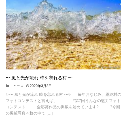
〜 風と光が流れ 時を忘れる村 〜
2
ニュース
2020年3月8日
0
✨〜 風と光が流れ 時を忘れる村 〜✨ 毎年おなじみ、恩納村の
2
0
フォトコンテストと言えば、 #第7回うんなの魅力フォト
年
コンテスト 全応募作品の掲載を始めています? ?今回
3
の掲載写真４枚の中で […]
月
1
0