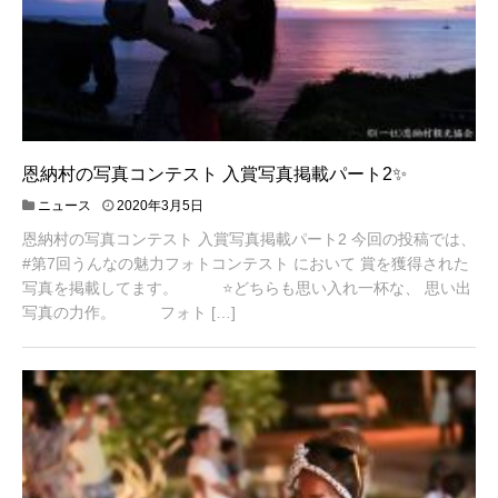
恩納村の写真コンテスト 入賞写真掲載パート2✨
2
ニュース
2020年3月5日
0
恩納村の写真コンテスト 入賞写真掲載パート2 今回の投稿では、
2
0
#第7回うんなの魅力フォトコンテスト において 賞を獲得された
年
写真を掲載してます。 ⭐️どちらも思い入れ一杯な、 思い出
3
写真の力作。 フォト […]
月
6
日