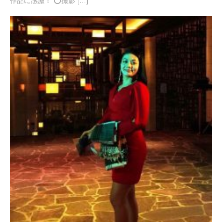
作品に感激！ ⭕️撮影 […]
月
1
3
日