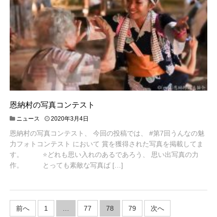
恩納村の写真コンテスト
2
ニュース
2020年3月4日
0
恩納村の写真コンテスト、 今回の投稿では、 #第7回うんなの魅
2
0
力フォトコンテスト において 賞を獲得された写真を掲載してま
年
す。 ⭐️どれも思い入れのあるであろう、 思い出写真の力
3
作。 とっても素敵な写真ば […]
月
6
日
投
前へ
1
…
77
78
79
次へ