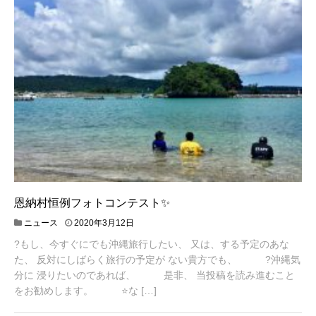
恩納村恒例フォトコンテスト✨
2
ニュース
2020年3月12日
0
?もし、今すぐにでも沖縄旅行したい、 又は、する予定のあな
2
0
た、 反対にしばらく旅行の予定が ない貴方でも、 ?沖縄気
年
分に 浸りたいのであれば、 是非、 当投稿を読み進むこと
3
をお勧めします。 ⭐️な […]
月
1