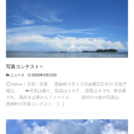
写真コンテスト✨
2
ニュース
2020年3月13日
0
⭕️Yahoo！天気・災害 恩納村３月１３日金曜日正午の 天気予
2
0
報は、 ☁️天気は曇り、気温は１９℃、 湿度は９３%、降水量
年
０%、 風向きは東から７メートル 添付の４枚の写真は、
3
恩納村の写真コンテスト、 […]
月
1
8
日