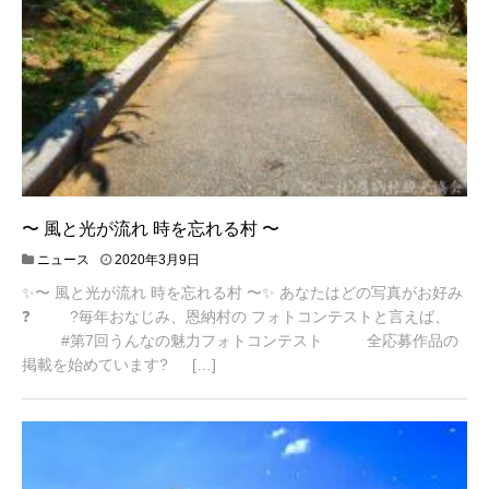
〜 風と光が流れ 時を忘れる村 〜
2
ニュース
2020年3月9日
0
✨〜 風と光が流れ 時を忘れる村 〜✨ あなたはどの写真がお好み
2
0
❓ ?毎年おなじみ、恩納村の フォトコンテストと言えば、
年
#第7回うんなの魅力フォトコンテスト 全応募作品の
3
掲載を始めています? […]
月
1
1
日