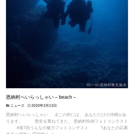
恩納村へいらっしゃい – beach –
2
ニュース
2020年3月13日
0
恩納村へいらっしゃい ⛱️この村には、 あなただけの沖縄があ
2
0
ります。 歴史を重ねてきた、 恩納村恒例フォトコンテスト
年
#第7回うんなの魅力フォトコンテスト ?あなたの応募
3