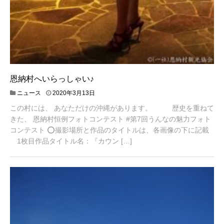
恩納村へいらっしゃい♪
2
ニュース
2020年3月13日
0
この村には、 あなただけの沖縄があります。 歴史を重ねて
2
0
きた、 恩納村恒例フォトコンテスト #第7回うんなの魅力フォト
年
コンテスト ⭕️撮影場所と作品のタイトルは、各画像の下に記載
3
1枚目作品タイトル名：『カウン […]
月
1
3
日