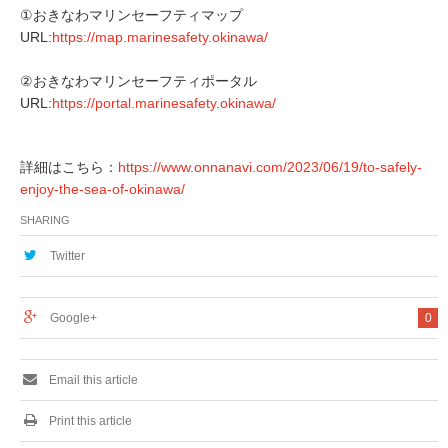
①おきなわマリンセーフティマップ
URL:
https://map.marinesafety.okinawa/
②おきなわマリンセーフティポータル
URL:
https://portal.marinesafety.okinawa/
詳細はこちら：
https://www.onnanavi.com/2023/06/19/to-safely-
enjoy-the-sea-of-okinawa/
SHARING
Twitter
Google+
0
Email this article
Print this article