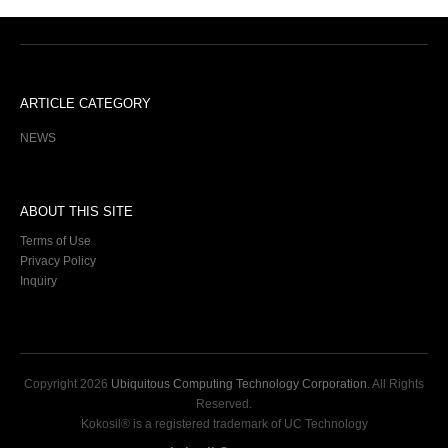
ARTICLE CATEGORY
NEWS
ABOUT THIS SITE
Terms of Use
Privacy Policy
Inquiry
Copyright
2026
Ubiquitous Computing Technology Corporation
. All Rights
Reserved.
Kokosil® is a registered trademark of UC Technology