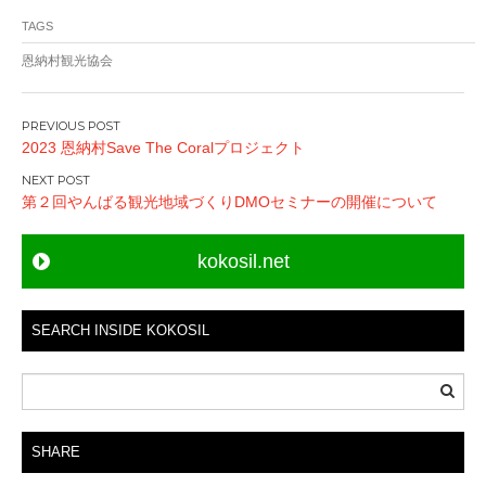
TAGS
恩納村観光協会
P
2023 恩納村Save The Coralプロジェクト
o
s
第２回やんばる観光地域づくりDMOセミナーの開催について
t
n
kokosil.net
a
v
i
SEARCH INSIDE KOKOSIL
g
a
t
i
SHARE
o