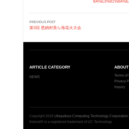
8A%E3%81%8A%E
P
第3回 恩納村美ら海花火大会
o
s
t
n
a
v
ARTICLE CATEGORY
ABOUT 
i
Terms of
NEWS
g
Privacy P
Inquiry
a
t
i
o
Copyright
2026
Ubiquitous Computing Technology Corporation
n
Kokosil® is a registered trademark of UC Technology