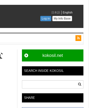
な
kokosil.net
SEARCH INSIDE KOKOSIL
SHARE