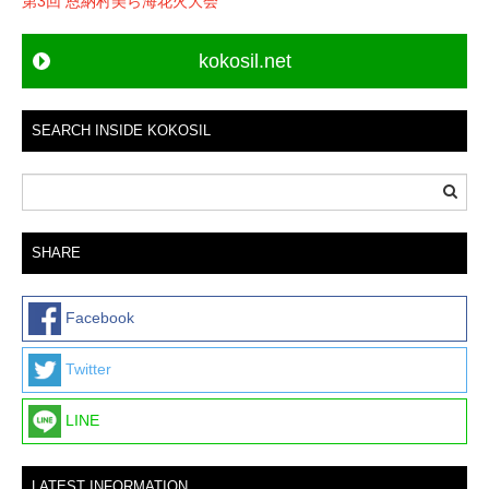
第3回 恩納村美ら海花火大会
t
n
kokosil.net
a
v
i
SEARCH INSIDE KOKOSIL
g
a
t
i
SHARE
o
n
Facebook
Twitter
LINE
LATEST INFORMATION