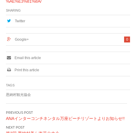
%AE%E3%81%8A/
SHARING
Twitter
Google+
0
Email this article
Print this article
TAGS
恩納村観光協会
P
ANAインターコンチネンタル万座ビーチリゾートよりお知らせ!!
o
s