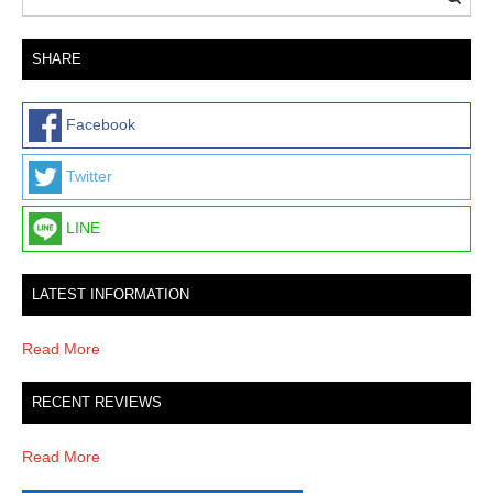
t
i
SHARE
o
n
Facebook
Twitter
LINE
LATEST INFORMATION
Read More
RECENT REVIEWS
Read More