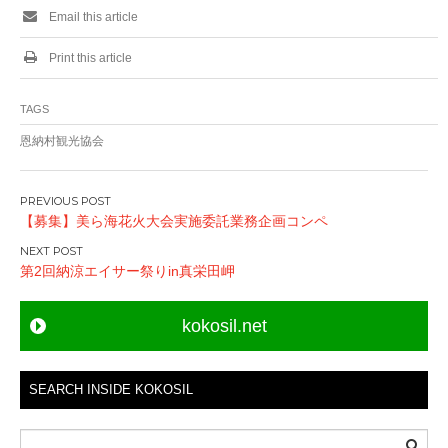
Email this article
Print this article
TAGS
恩納村観光協会
P
【募集】美ら海花火大会実施委託業務企画コンペ
o
s
第2回納涼エイサー祭りin真栄田岬
t
n
kokosil.net
a
v
i
SEARCH INSIDE KOKOSIL
g
a