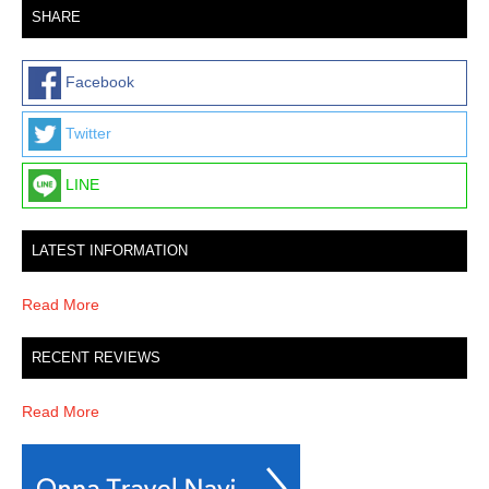
i
SHARE
o
n
Facebook
Twitter
LINE
LATEST INFORMATION
Read More
RECENT REVIEWS
Read More