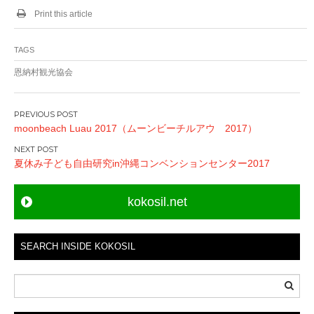
Print this article
TAGS
恩納村観光協会
P
moonbeach Luau 2017（ムーンビーチルアウ 2017）
o
s
夏休み子ども自由研究in沖縄コンベンションセンター2017
t
n
kokosil.net
a
v
i
SEARCH INSIDE KOKOSIL
g
a
t