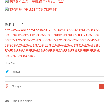
詳細はこちら：
http://www.onnanavi.com/2017/07/10/%E3%83%9B%E3%83%8
6%E3%83%AB%E3%83%A0%E3%83%BC%E3%83%B3%E3%8
3%93%E3%83%BC%E3%83%81%E3%80%8C%E6%97%A5%E
6%9C%AC%E3%81%AB%E3%81%8A%E3%81%91%E3%82%8
B%E3%83%A2%E3%83%80%E3%83%B3%E3%83%BB%E3%8
3%A0%E3%83%BC/
SHARING
Twitter
Google+
0
Email this article