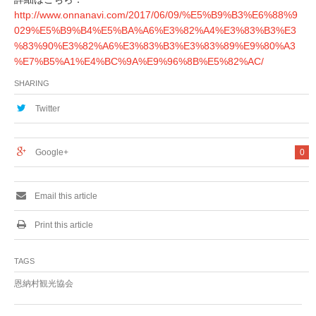
http://www.onnanavi.com/2017/06/09/%E5%B9%B3%E6%88%9
029%E5%B9%B4%E5%BA%A6%E3%82%A4%E3%83%B3%E3
%83%90%E3%82%A6%E3%83%B3%E3%83%89%E9%80%A3
%E7%B5%A1%E4%BC%9A%E9%96%8B%E5%82%AC/
SHARING
Twitter
Google+
0
Email this article
Print this article
TAGS
恩納村観光協会