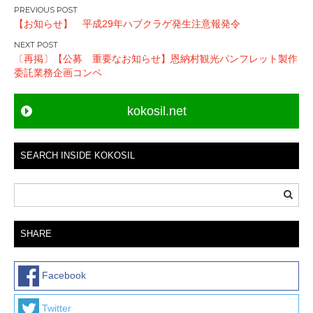
P
【お知らせ】 平成29年ハブクラゲ発生注意報発令
o
s
〔再掲〕【公募 重要なお知らせ】恩納村観光パンフレット製作
t
委託業務企画コンペ
n
a
kokosil.net
v
i
g
SEARCH INSIDE KOKOSIL
a
t
i
o
SHARE
n
Facebook
Twitter