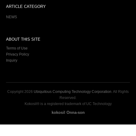
ARTICLE CATEGORY
NEWS
ABOUT THIS SITE
Terms of Use
Privacy Policy
Inquiry
Copyright
2026
Ubiquitous Computing Technology Corporation
. All Rights
Reserved.
Kokosil® is a registered trademark of UC Technology
kokosil Onna-son